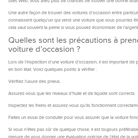
sites Web, vous avez plus de chances de trouver une bonne affai
Une autre façon de trouver des voitures d’occasion entre particuli
connaissent quelqu’un qui vend une voiture que vous pourriez êt
cela vaut souvent la peine si vous pouvez économiser de l’argent
Quelles sont les précautions à prend
voiture d’occasion ?
Lors de l’inspection d’une voiture d’occasion, il est important de
en bon état. Voici quelques points à vérifier :
Vérifiez l’usure des pneus.
Assurez-vous que les niveaux d’huile et de liquide sont corrects.
Inspectez les freins et assurez-vous qu’ils fonctionnent correctem
Faites un essai de conduite pour vous assurer que la voiture fonc
Si vous n’êtes pas sûr de quelque chose, il est toujours préférabl
mesure de vous donner une évaluation précise de l’état de la voit