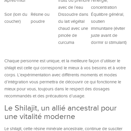
Après-midi
fruits ou prendre
l’énergie,
avec de l’eau
concentration
Soir (loin du
Résine ou
Dissoudre dans
Équilibre général,
coucher)
poudre
du lait végétal
soutien
chaud avec une
immunitaire (éviter
pincée de
juste avant de
curcuma
dormir si stimulant)
Chaque personne est unique, et la meilleure façon d’utiliser le
shilajit est celle qui correspond le mieux à vos besoins et à votre
corps. L’expérimentation avec différents moments et modes
d’intégration vous permettra de découvrir ce qui fonctionne le
mieux pour vous, toujours dans le respect des dosages
recommandés et des précautions d’usage.
Le Shilajit, un allié ancestral pour
une vitalité moderne
Le shilajit, cette résine minérale ancestrale, continue de susciter