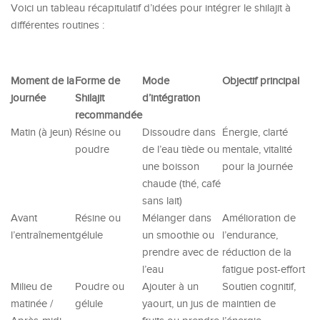
Voici un tableau récapitulatif d’idées pour intégrer le shilajit à
différentes routines :
Moment de la
Forme de
Mode
Objectif principal
journée
Shilajit
d’intégration
recommandée
Matin (à jeun)
Résine ou
Dissoudre dans
Énergie, clarté
poudre
de l’eau tiède ou
mentale, vitalité
une boisson
pour la journée
chaude (thé, café
sans lait)
Avant
Résine ou
Mélanger dans
Amélioration de
l’entraînement
gélule
un smoothie ou
l’endurance,
prendre avec de
réduction de la
l’eau
fatigue post-effort
Milieu de
Poudre ou
Ajouter à un
Soutien cognitif,
matinée /
gélule
yaourt, un jus de
maintien de