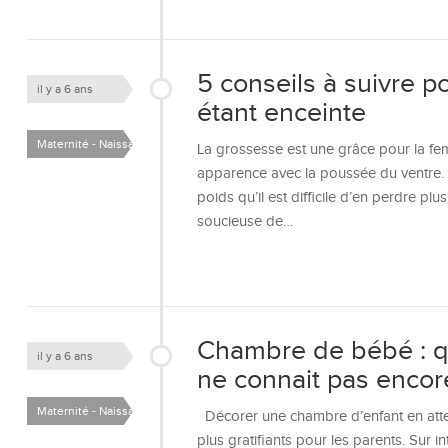
5 conseils à suivre p
il y a 6 ans
étant enceinte
Maternité - Naissance -
La grossesse est une grâce pour la femm
Bébé
apparence avec la poussée du ventre
poids qu’il est difficile d’en perdre pl
soucieuse de…
Chambre de bébé : qu
il y a 6 ans
ne connait pas encor
Maternité - Naissance -
Décorer une chambre d’enfant en atte
Bébé
plus gratifiants pour les parents. Sur i