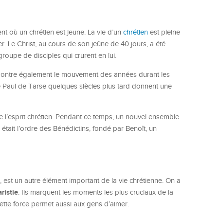
nt où un chrétien est jeune. La vie d’un
chrétien
est pleine
ter. Le Christ, au cours de son jeûne de 40 jours, a été
groupe de disciples qui crurent en lui.
Il montre également le mouvement des années durant les
de Paul de Tarse quelques siècles plus tard donnent une
de l’esprit chrétien. Pendant ce temps, un nouvel ensemble
 était l’ordre des Bénédictins, fondé par Benoît, un
est un autre élément important de la vie chrétienne. On a
ristie
. Ils marquent les moments les plus cruciaux de la
Cette force permet aussi aux gens d’aimer.