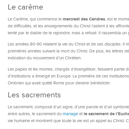
Le carême
mercredi des Cendres
Le Carême, qui commence le
, est le mome
de difficultés, et les enseignements du Christ l’aident à les affron
tenté par le diable de le rejoindre, mais a refusé. Il rassembla un 
Les années 80-90 relatent la vie du Christ et de ses disciples. 
premières années suivant la mort du Christ. De plus, les lettres 
indication du mouvement d’un Chrétien.
Les papes et les moines, chargés d’évangéliser, faisaient partie 
d’institutions a émergé en Europe. La première de ces institutions
Ombrien qui avait quitté Rome pour devenir bénédictin.
Les sacrements
Le sacrement, composé d’un signe, d’une parole et d’un symbole, 
le sacrement de l’Eucha
entre autres, le sacrement du
mariage
et
vie humaine et montrent que toute la vie est un appel au Christ. 