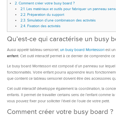
2.
Comment créer votre busy board ?
2.1.
Les matériaux et outils pour fabriquer un panneau senso
2.2.
Préparation du support
2.3.
Simulation d’une combinaison des activités
2.4.
Fixation des activités
Qu’est-ce qui caractérise un busy 
Aussi appelé tableau sensoriel,
un busy board Montessori
est un 
enfant
. Cet outil interactif permet à ce dernier de comprendre ce
Le busy board Montessori est composé d’un panneau sur lequel se
fonctionnalités. Votre enfant pourra apprendre leurs fonctionnem
que contient ce tableau sensoriel doivent être des accessoires que
Cet outil interactif développe également la coordination, la conc
enfants. Il permet de travailler certains sens de l’enfant comme la
vous pouvez fixer pour solliciter l’éveil de l’ouïe de votre petit.
Comment créer votre busy board ?