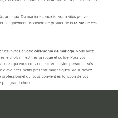
noces,
x, vos visiteurs conviés à vos
seront très satisfaits.
 très pratique. De manière concrète, vos invités peuvent
teinte
erez également l’occasion de profiter de la
de ces
cérémonie de mariage
r les invités à votre
. Vous avez
 le choisir. Il est très pratique et solide. Pour vos
 matières qui vous conviennent. Vos stylos personnalisés
ble d’avoir ces petits présents magnifiques. Vous devez
e professionnel qui vous convient en fonction de vos
ez pas grand-chose.