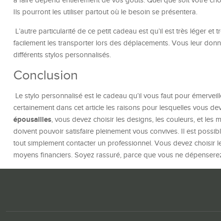
à faire dépend entièrement de vos goûts. Quel que soit votre choi
Ils pourront les utiliser partout où le besoin se présentera.
L’autre particularité de ce petit cadeau est qu’il est très léger et
facilement les transporter lors des déplacements. Vous leur donn
différents stylos personnalisés.
Conclusion
Le stylo personnalisé est le cadeau qu’il vous faut pour émerveille
certainement dans cet article les raisons pour lesquelles vous devez
épousailles
, vous devez choisir les designs, les couleurs, et les
doivent pouvoir satisfaire pleinement vous convives. Il est possi
tout simplement contacter un professionnel. Vous devez choisir l
moyens financiers. Soyez rassuré, parce que vous ne dépenser