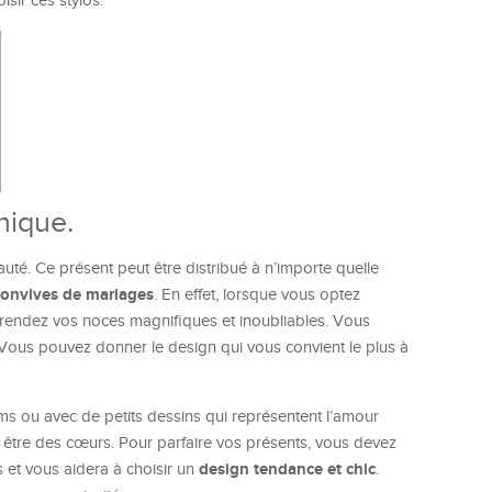
sir ces stylos.
nique.
eauté. Ce présent peut être distribué à n’importe quelle
convives de mariages
. En effet, lorsque vous optez
rendez vos noces magnifiques et inoubliables. Vous
 Vous pouvez donner le design qui vous convient le plus à
ms ou avec de petits dessins qui représentent l’amour
e être des cœurs. Pour parfaire vos présents, vous devez
design tendance et chic
 et vous aidera à choisir un
.