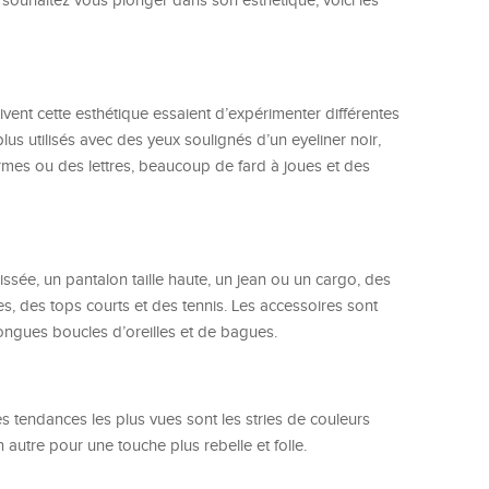
 souhaitez vous plonger dans son esthétique, voici les
 suivent cette esthétique essaient d’expérimenter différentes
plus utilisés avec des yeux soulignés d’un eyeliner noir,
mes ou des lettres, beaucoup de fard à joues et des
lissée, un pantalon taille haute, un jean ou un cargo, des
 des tops courts et des tennis. Les accessoires sont
ongues boucles d’oreilles et de bagues.
es tendances les plus vues sont les stries de couleurs
 autre pour une touche plus rebelle et folle.