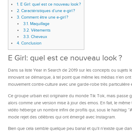
1.
E Girl: quel est ce nouveau look ?
2.
Caractéristiques d’une e-girl ?
3.
Comment être une e-girl ?
3.1.
Maquillage
3.2.
Vêtements
3.3.
Cheveux
4.
Conclusion
E Girl: quel est ce nouveau look ?
Dans sa liste Year in Search de 2019 sur les concepts ou sujets l
innovant se démarque, à tel point que même les médias n’en ont pa
mouvement contre-culture avec une garde-robe très particulière e
Ce groupe urbain est originaire du monde Tik Tok, mais passe g
alors comme une version mise à jour des emos. En fait, le même t
vidéo héberge un nombre infini de profils qui, sous le hashtag ’
mode rejet des célèbres qui ont émergé avec Instagram.
Bien que cela semble quelque peu banal et qu’il n’existe que dans 