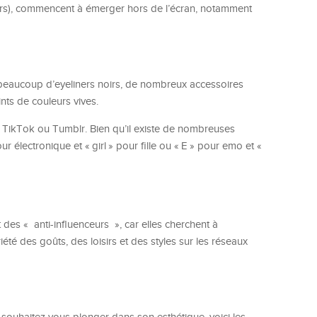
owers), commencent à émerger hors de l’écran, notamment
ec beaucoup d’eyeliners noirs, de nombreux accessoires
nts de couleurs vives.
 TikTok ou Tumblr. Bien qu’il existe de nombreuses
our électronique et « girl » pour fille ou « E » pour emo et «
des « anti-influenceurs », car elles cherchent à
été des goûts, des loisirs et des styles sur les réseaux