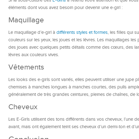
Si la sous-culture des
E-Girls
a retenu votre attention et que vous
éléments dont vous avez besoin pour devenir une e-girl :
Maquillage
Le maquillage d’e-girl à
différents styles et formes
, les filles qui
couleurs sur les yeux, les joues et les lèvres. Les maquillages les 
des joues avec quelques petits détails comme des cœurs, des lar
lèvres aux couleurs vives.
Vêtements
Les looks des e-girls sont variés, elles peuvent utiliser une jupe p
chemises à manches longues à manches courtes, des pulls amples,
généralement de très grandes ceintures, pleines de chaînes, de l
Cheveux
Les E-Girls utilisent des tons différents dans vos cheveux, l’une d
avant, mais ont également teint ses cheveux d’un demi-ton et d’un