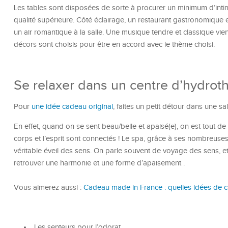
Les tables sont disposées de sorte à procurer un minimum d’intim
qualité supérieure. Côté éclairage, un restaurant gastronomique e
un air romantique à la salle. Une musique tendre et classique vien
décors sont choisis pour être en accord avec le thème choisi.
Se relaxer dans un centre d’hydrot
Pour
une idée cadeau original
, faites un petit détour dans une s
En effet, quand on se sent beau/belle et apaisé(e), on est tout de 
corps et l’esprit sont connectés ! Le spa, grâce à ses nombreuses 
véritable éveil des sens. On parle souvent de voyage des sens, et
retrouver une harmonie et une forme d’apaisement .
Vous aimerez aussi :
Cadeau made in France : quelles idées de 
Les senteurs pour l’odorat